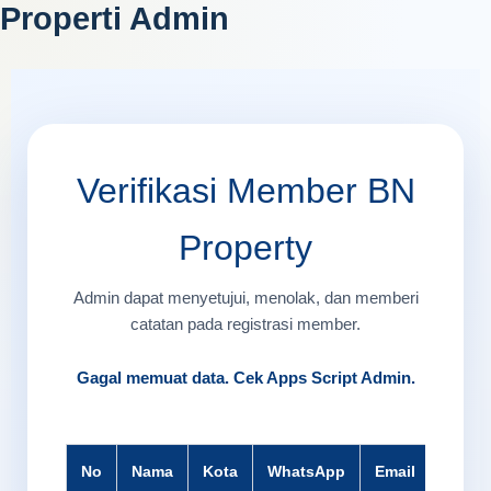
Properti Admin
Skip
to
content
Verifikasi Member BN
Property
Admin dapat menyetujui, menolak, dan memberi
catatan pada registrasi member.
Gagal memuat data. Cek Apps Script Admin.
No
Nama
Kota
WhatsApp
Email
KTP